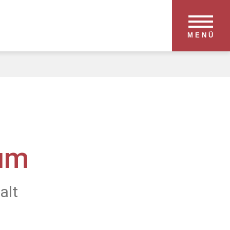
MENÜ
um
alt