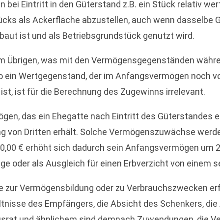
bei Eintritt in den Güterstand z.B. ein Stück relativ we
ks als Ackerfläche abzustellen, auch wenn dasselbe 
ebaut ist und als Betriebsgrundstück genutzt wird.
 im Übrigen, was mit den Vermögensgegenständen währe
o ein Wertgegenstand, der im Anfangsvermögen noch vo
t, ist für die Berechnung des Zugewinns irrelevant.
, das ein Ehegatte nach Eintritt des Güterstandes erb
 von Dritten erhält. Solche Vermögenszuwächse werden a
0,00 € erhöht sich dadurch sein Anfangsvermögen um 20.
oder als Ausgleich für einen Erbverzicht von einem se
se zur Vermögensbildung oder zu Verbrauchszwecken erf
ltnisse des Empfängers, die Absicht des Schenkers, di
ausrat und ähnlichem sind demnach Zuwendungen, die V